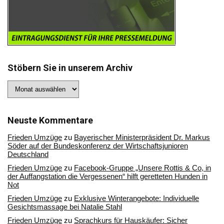
Stöbern Sie in unserem Archiv
Stöbern
Sie
in
unserem
Archiv
Neuste Kommentare
Frieden Umzüge
zu
Bayerischer Ministerpräsident Dr. Markus
Söder auf der Bundeskonferenz der Wirtschaftsjunioren
Deutschland
Frieden Umzüge
zu
Facebook-Gruppe „Unsere Rottis & Co, in
der Auffangstation die Vergessenen“ hilft geretteten Hunden in
Not
Frieden Umzüge
zu
Exklusive Winterangebote: Individuelle
Gesichtsmassage bei Natalie Stahl
Frieden Umzüge
zu
Sprachkurs für Hauskäufer: Sicher