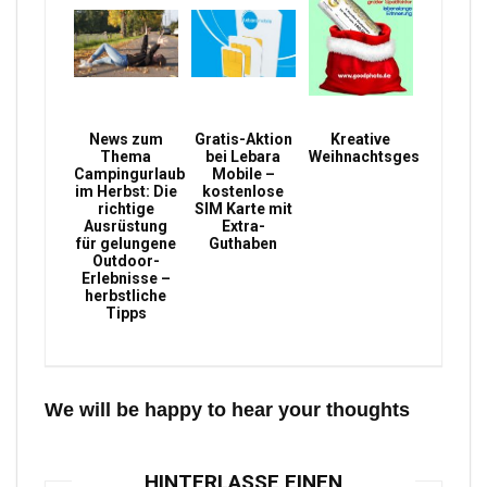
News zum
Gratis-Aktion
Kreative
Thema
bei Lebara
Weihnachtsgeschenke
Campingurlaub
Mobile –
im Herbst: Die
kostenlose
richtige
SIM Karte mit
Ausrüstung
Extra-
für gelungene
Guthaben
Outdoor-
Erlebnisse –
herbstliche
Tipps
We will be happy to hear your thoughts
HINTERLASSE EINEN