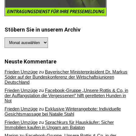
Stöbern Sie in unserem Archiv
Stöbern
Sie
in
unserem
Archiv
Neuste Kommentare
Frieden Umzüge
zu
Bayerischer Ministerpräsident Dr. Markus
Söder auf der Bundeskonferenz der Wirtschaftsjunioren
Deutschland
Frieden Umzüge
zu
Facebook-Gruppe „Unsere Rottis & Co, in
der Auffangstation die Vergessenen“ hilft geretteten Hunden in
Not
Frieden Umzüge
zu
Exklusive Winterangebote: Individuelle
Gesichtsmassage bei Natalie Stahl
Frieden Umzüge
zu
Sprachkurs für Hauskäufer: Sicher
Immobilien kaufen in Ungarn am Balaton
Marion
zu
Facebook-Gruppe „Unsere Rottis & Co, in der