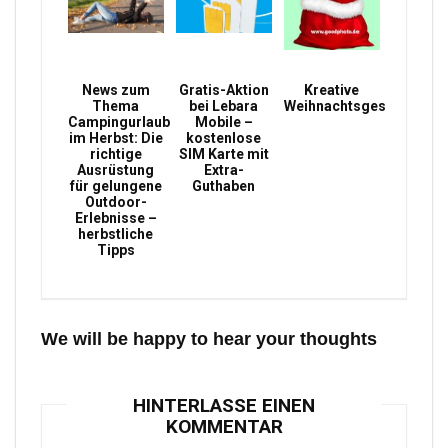
News zum
Gratis-Aktion
Kreative
Thema
bei Lebara
Weihnachtsgeschenke
Campingurlaub
Mobile –
im Herbst: Die
kostenlose
richtige
SIM Karte mit
Ausrüstung
Extra-
für gelungene
Guthaben
Outdoor-
Erlebnisse –
herbstliche
Tipps
We will be happy to hear your thoughts
HINTERLASSE EINEN
KOMMENTAR