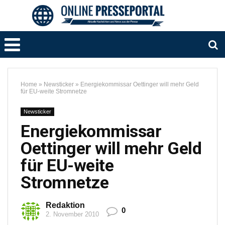
Home
»
Newsticker
»
Energiekommissar Oettinger will mehr Geld
für EU-weite Stromnetze
Newsticker
Energiekommissar
Oettinger will mehr Geld
für EU-weite
Stromnetze
Redaktion
0
2. November 2010