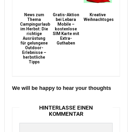
News zum
Gratis-Aktion
Kreative
Thema
bei Lebara
Weihnachtsgeschenke
Campingurlaub
Mobile –
im Herbst: Die
kostenlose
richtige
SIM Karte mit
Ausrüstung
Extra-
für gelungene
Guthaben
Outdoor-
Erlebnisse –
herbstliche
Tipps
We will be happy to hear your thoughts
HINTERLASSE EINEN
KOMMENTAR