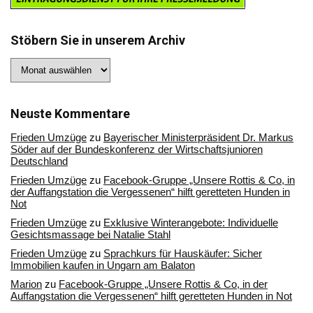
Stöbern Sie in unserem Archiv
Stöbern
Sie
in
unserem
Archiv
Neuste Kommentare
Frieden Umzüge
zu
Bayerischer Ministerpräsident Dr. Markus
Söder auf der Bundeskonferenz der Wirtschaftsjunioren
Deutschland
Frieden Umzüge
zu
Facebook-Gruppe „Unsere Rottis & Co, in
der Auffangstation die Vergessenen“ hilft geretteten Hunden in
Not
Frieden Umzüge
zu
Exklusive Winterangebote: Individuelle
Gesichtsmassage bei Natalie Stahl
Frieden Umzüge
zu
Sprachkurs für Hauskäufer: Sicher
Immobilien kaufen in Ungarn am Balaton
Marion
zu
Facebook-Gruppe „Unsere Rottis & Co, in der
Auffangstation die Vergessenen“ hilft geretteten Hunden in Not