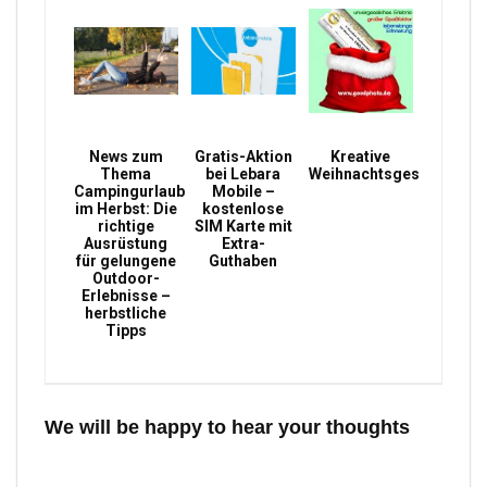
News zum
Gratis-Aktion
Kreative
Thema
bei Lebara
Weihnachtsgeschenke
Campingurlaub
Mobile –
im Herbst: Die
kostenlose
richtige
SIM Karte mit
Ausrüstung
Extra-
für gelungene
Guthaben
Outdoor-
Erlebnisse –
herbstliche
Tipps
We will be happy to hear your thoughts