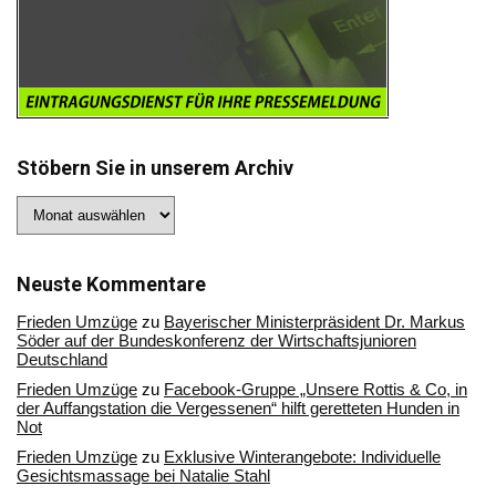
Stöbern Sie in unserem Archiv
Stöbern
Sie
in
unserem
Archiv
Neuste Kommentare
Frieden Umzüge
zu
Bayerischer Ministerpräsident Dr. Markus
Söder auf der Bundeskonferenz der Wirtschaftsjunioren
Deutschland
Frieden Umzüge
zu
Facebook-Gruppe „Unsere Rottis & Co, in
der Auffangstation die Vergessenen“ hilft geretteten Hunden in
Not
Frieden Umzüge
zu
Exklusive Winterangebote: Individuelle
Gesichtsmassage bei Natalie Stahl