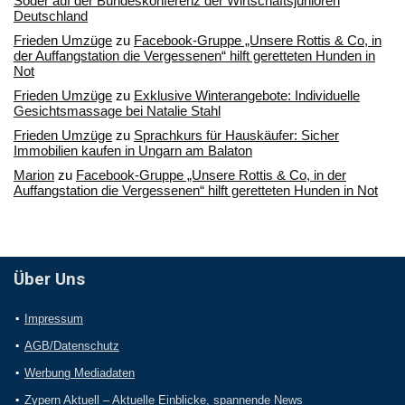
Söder auf der Bundeskonferenz der Wirtschaftsjunioren
Deutschland
Frieden Umzüge
zu
Facebook-Gruppe „Unsere Rottis & Co, in
der Auffangstation die Vergessenen“ hilft geretteten Hunden in
Not
Frieden Umzüge
zu
Exklusive Winterangebote: Individuelle
Gesichtsmassage bei Natalie Stahl
Frieden Umzüge
zu
Sprachkurs für Hauskäufer: Sicher
Immobilien kaufen in Ungarn am Balaton
Marion
zu
Facebook-Gruppe „Unsere Rottis & Co, in der
Auffangstation die Vergessenen“ hilft geretteten Hunden in Not
Über Uns
Impressum
AGB/Datenschutz
Werbung Mediadaten
Zypern Aktuell – Aktuelle Einblicke, spannende News