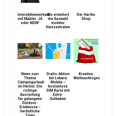
Immobilienverkauf
Qio erweitert
Der Haribo
mit Makler: JA
die Auswahl
Shop
oder NEIN!
mobiler
Heizzentralen
News zum
Gratis-Aktion
Kreative
Thema
bei Lebara
Weihnachtsgeschenke
Campingurlaub
Mobile –
im Herbst: Die
kostenlose
richtige
SIM Karte mit
Ausrüstung
Extra-
für gelungene
Guthaben
Outdoor-
Erlebnisse –
herbstliche
Tipps