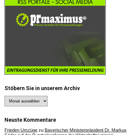
Stöbern Sie in unserem Archiv
Stöbern
Sie
in
unserem
Archiv
Neuste Kommentare
Frieden Umzüge
zu
Bayerischer Ministerpräsident Dr. Markus