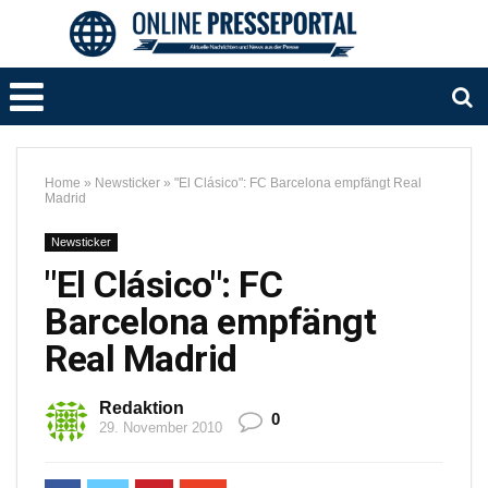
Home
»
Newsticker
»
"El Clásico": FC Barcelona empfängt Real
Madrid
Newsticker
"El Clásico": FC
Barcelona empfängt
Real Madrid
Redaktion
0
29. November 2010