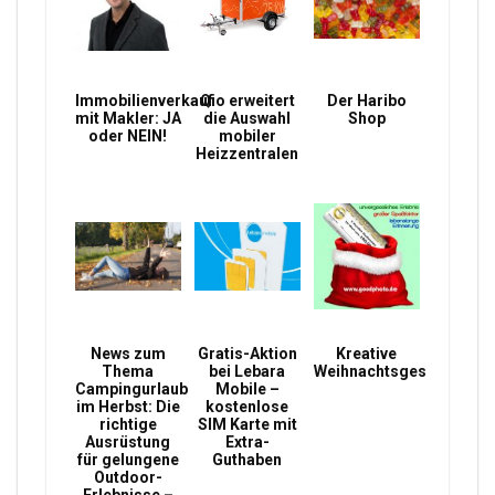
Immobilienverkauf
Qio erweitert
Der Haribo
mit Makler: JA
die Auswahl
Shop
oder NEIN!
mobiler
Heizzentralen
News zum
Gratis-Aktion
Kreative
Thema
bei Lebara
Weihnachtsgeschenke
Campingurlaub
Mobile –
im Herbst: Die
kostenlose
richtige
SIM Karte mit
Ausrüstung
Extra-
für gelungene
Guthaben
Outdoor-