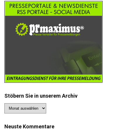
Stöbern Sie in unserem Archiv
Stöbern
Sie
in
unserem
Archiv
Neuste Kommentare