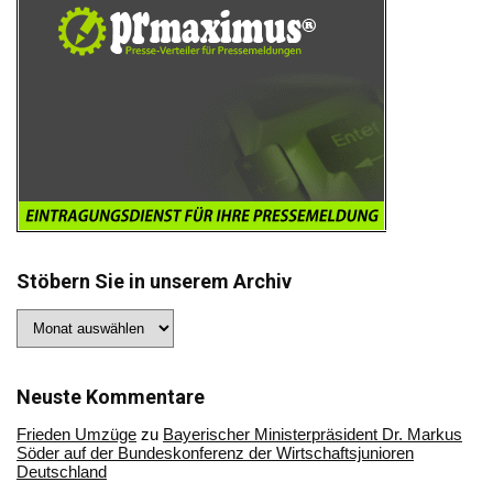
Stöbern Sie in unserem Archiv
Stöbern
Sie
in
unserem
Archiv
Neuste Kommentare
Frieden Umzüge
zu
Bayerischer Ministerpräsident Dr. Markus
Söder auf der Bundeskonferenz der Wirtschaftsjunioren
Deutschland