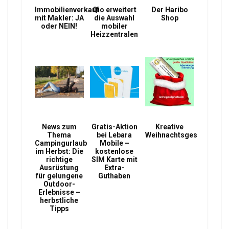
Immobilienverkauf
Qio erweitert
Der Haribo
mit Makler: JA
die Auswahl
Shop
oder NEIN!
mobiler
Heizzentralen
News zum
Gratis-Aktion
Kreative
Thema
bei Lebara
Weihnachtsgeschenke
Campingurlaub
Mobile –
im Herbst: Die
kostenlose
richtige
SIM Karte mit
Ausrüstung
Extra-
für gelungene
Guthaben
Outdoor-
Erlebnisse –
herbstliche
Tipps