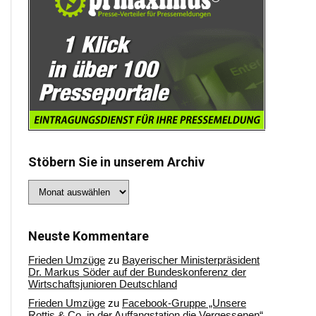
Stöbern Sie in unserem Archiv
Stöbern
Sie
in
unserem
Archiv
Neuste Kommentare
Frieden Umzüge
zu
Bayerischer Ministerpräsident
Dr. Markus Söder auf der Bundeskonferenz der
Wirtschaftsjunioren Deutschland
Frieden Umzüge
zu
Facebook-Gruppe „Unsere
Rottis & Co, in der Auffangstation die Vergessenen“