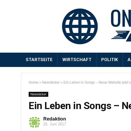
STARTSEITE
WIRTSCHAFT
POLITIK
A
Home
»
Newsticker
»
Ein Leben in Songs – Neue Website jetzt o
Newsticker
Ein Leben in Songs – Ne
Redaktion
26. Juni 2017