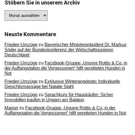
Stöbern Sie in unserem Archiv
Stöbern
Sie
in
unserem
Archiv
Neuste Kommentare
Frieden Umzüge
zu
Bayerischer Ministerpräsident Dr. Markus
Söder auf der Bundeskonferenz der Wirtschaftsjunioren
Deutschland
Frieden Umzüge
zu
Facebook-Gruppe „Unsere Rottis & Co, in
der Auffangstation die Vergessenen“ hilft geretteten Hunden in
Not
Frieden Umzüge
zu
Exklusive Winterangebote: Individuelle
Gesichtsmassage bei Natalie Stahl
Frieden Umzüge
zu
Sprachkurs für Hauskäufer: Sicher
Immobilien kaufen in Ungarn am Balaton
Marion
zu
Facebook-Gruppe „Unsere Rottis & Co, in der
Auffangstation die Vergessenen“ hilft geretteten Hunden in Not