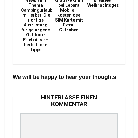
News zum
Gratis-Aktion
Kreative
Thema
bei Lebara
Weihnachtsgeschenke
Campingurlaub
Mobile –
im Herbst: Die
kostenlose
richtige
SIM Karte mit
Ausrüstung
Extra-
für gelungene
Guthaben
Outdoor-
Erlebnisse –
herbstliche
Tipps
We will be happy to hear your thoughts
HINTERLASSE EINEN
KOMMENTAR