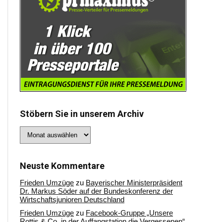
Stöbern Sie in unserem Archiv
Stöbern
Sie
in
unserem
Archiv
Neuste Kommentare
Frieden Umzüge
zu
Bayerischer Ministerpräsident
Dr. Markus Söder auf der Bundeskonferenz der
Wirtschaftsjunioren Deutschland
Frieden Umzüge
zu
Facebook-Gruppe „Unsere
Rottis & Co, in der Auffangstation die Vergessenen“