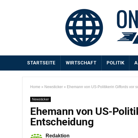
STARTSEITE
WIRTSCHAFT
POLITIK
A
Home
»
Newsticker
»
Ehemann von US-Politikerin Giffords vor 
Newsticker
Ehemann von US-Politik
Entscheidung
Redaktion