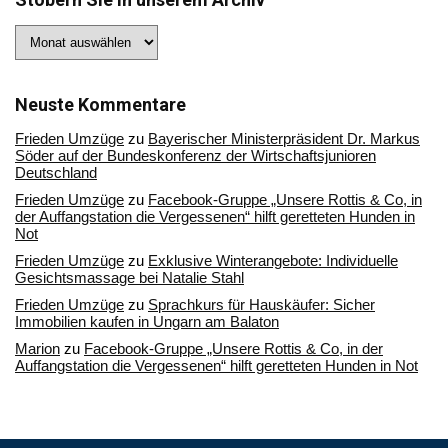
Stöbern
Sie
in
unserem
Archiv
Neuste Kommentare
Frieden Umzüge
zu
Bayerischer Ministerpräsident Dr. Markus
Söder auf der Bundeskonferenz der Wirtschaftsjunioren
Deutschland
Frieden Umzüge
zu
Facebook-Gruppe „Unsere Rottis & Co, in
der Auffangstation die Vergessenen“ hilft geretteten Hunden in
Not
Frieden Umzüge
zu
Exklusive Winterangebote: Individuelle
Gesichtsmassage bei Natalie Stahl
Frieden Umzüge
zu
Sprachkurs für Hauskäufer: Sicher
Immobilien kaufen in Ungarn am Balaton
Marion
zu
Facebook-Gruppe „Unsere Rottis & Co, in der
Auffangstation die Vergessenen“ hilft geretteten Hunden in Not