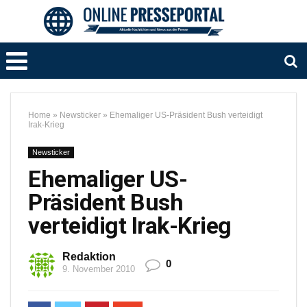
Home
»
Newsticker
»
Ehemaliger US-Präsident Bush verteidigt
Irak-Krieg
Newsticker
Ehemaliger US-
Präsident Bush
verteidigt Irak-Krieg
Redaktion
0
9. November 2010