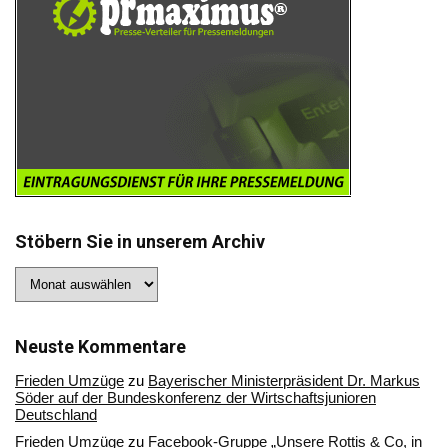
Stöbern Sie in unserem Archiv
Stöbern
Sie
in
unserem
Archiv
Neuste Kommentare
Frieden Umzüge
zu
Bayerischer Ministerpräsident Dr. Markus
Söder auf der Bundeskonferenz der Wirtschaftsjunioren
Deutschland
Frieden Umzüge
zu
Facebook-Gruppe „Unsere Rottis & Co, in