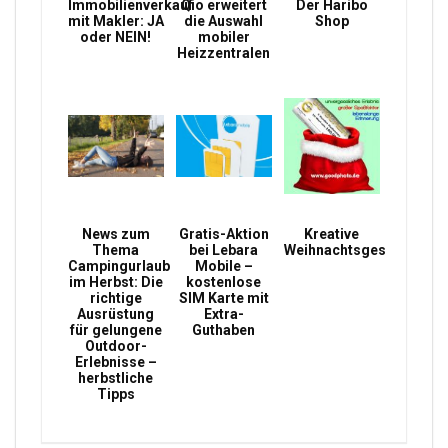
Immobilienverkauf
Qio erweitert
Der Haribo
mit Makler: JA
die Auswahl
Shop
oder NEIN!
mobiler
Heizzentralen
News zum
Gratis-Aktion
Kreative
Thema
bei Lebara
Weihnachtsgeschenke
Campingurlaub
Mobile –
im Herbst: Die
kostenlose
richtige
SIM Karte mit
Ausrüstung
Extra-
für gelungene
Guthaben
Outdoor-
Erlebnisse –
herbstliche
Tipps