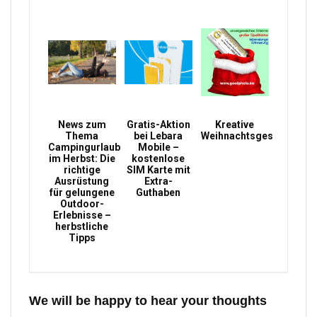
News zum
Gratis-Aktion
Kreative
Thema
bei Lebara
Weihnachtsgeschenke
Campingurlaub
Mobile –
im Herbst: Die
kostenlose
richtige
SIM Karte mit
Ausrüstung
Extra-
für gelungene
Guthaben
Outdoor-
Erlebnisse –
herbstliche
Tipps
We will be happy to hear your thoughts