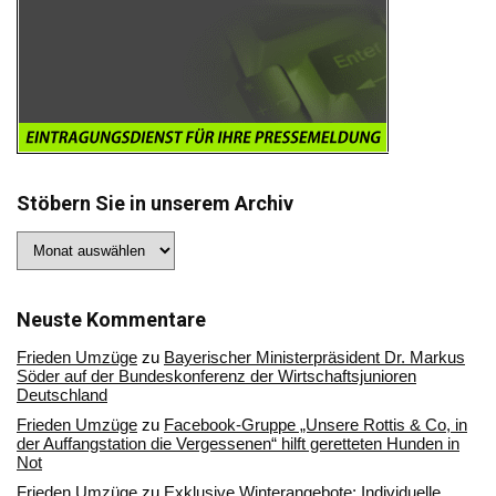
Stöbern Sie in unserem Archiv
Stöbern
Sie
in
unserem
Archiv
Neuste Kommentare
Frieden Umzüge
zu
Bayerischer Ministerpräsident Dr. Markus
Söder auf der Bundeskonferenz der Wirtschaftsjunioren
Deutschland
Frieden Umzüge
zu
Facebook-Gruppe „Unsere Rottis & Co, in
der Auffangstation die Vergessenen“ hilft geretteten Hunden in
Not
Frieden Umzüge
zu
Exklusive Winterangebote: Individuelle