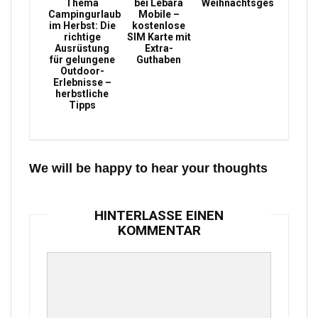
Thema
bei Lebara
Weihnachtsgeschenke
Campingurlaub
Mobile –
im Herbst: Die
kostenlose
richtige
SIM Karte mit
Ausrüstung
Extra-
für gelungene
Guthaben
Outdoor-
Erlebnisse –
herbstliche
Tipps
We will be happy to hear your thoughts
HINTERLASSE EINEN
KOMMENTAR