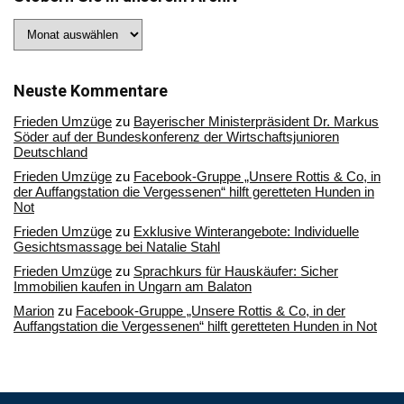
Stöbern
Sie
in
unserem
Archiv
Neuste Kommentare
Frieden Umzüge
zu
Bayerischer Ministerpräsident Dr. Markus
Söder auf der Bundeskonferenz der Wirtschaftsjunioren
Deutschland
Frieden Umzüge
zu
Facebook-Gruppe „Unsere Rottis & Co, in
der Auffangstation die Vergessenen“ hilft geretteten Hunden in
Not
Frieden Umzüge
zu
Exklusive Winterangebote: Individuelle
Gesichtsmassage bei Natalie Stahl
Frieden Umzüge
zu
Sprachkurs für Hauskäufer: Sicher
Immobilien kaufen in Ungarn am Balaton
Marion
zu
Facebook-Gruppe „Unsere Rottis & Co, in der
Auffangstation die Vergessenen“ hilft geretteten Hunden in Not