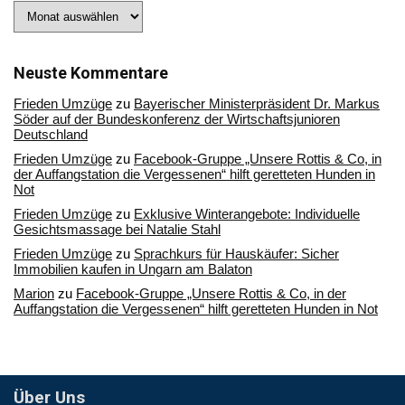
Stöbern
Sie
in
unserem
Archiv
Neuste Kommentare
Frieden Umzüge
zu
Bayerischer Ministerpräsident Dr. Markus
Söder auf der Bundeskonferenz der Wirtschaftsjunioren
Deutschland
Frieden Umzüge
zu
Facebook-Gruppe „Unsere Rottis & Co, in
der Auffangstation die Vergessenen“ hilft geretteten Hunden in
Not
Frieden Umzüge
zu
Exklusive Winterangebote: Individuelle
Gesichtsmassage bei Natalie Stahl
Frieden Umzüge
zu
Sprachkurs für Hauskäufer: Sicher
Immobilien kaufen in Ungarn am Balaton
Marion
zu
Facebook-Gruppe „Unsere Rottis & Co, in der
Auffangstation die Vergessenen“ hilft geretteten Hunden in Not
Über Uns