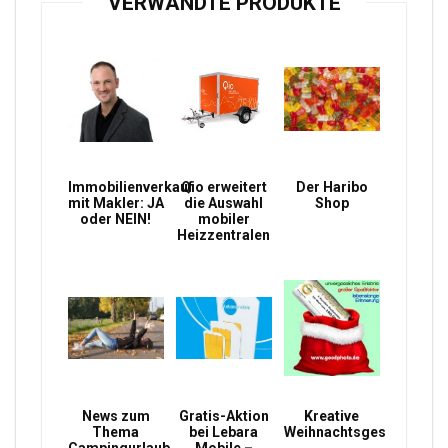
VERWANDTE PRODUKTE
Immobilienverkauf
Qio erweitert
Der Haribo
mit Makler: JA
die Auswahl
Shop
oder NEIN!
mobiler
Heizzentralen
News zum
Gratis-Aktion
Kreative
Thema
bei Lebara
Weihnachtsgeschenke