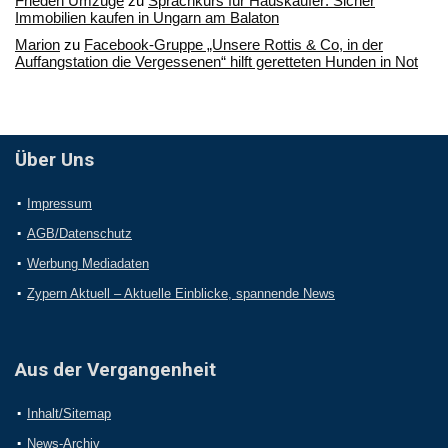
Frieden Umzüge
zu
Sprachkurs für Hauskäufer: Sicher
Immobilien kaufen in Ungarn am Balaton
Marion
zu
Facebook-Gruppe „Unsere Rottis & Co, in der
Auffangstation die Vergessenen“ hilft geretteten Hunden in Not
Über Uns
Impressum
AGB/Datenschutz
Werbung Mediadaten
Zypern Aktuell – Aktuelle Einblicke, spannende News
Aus der Vergangenheit
Inhalt/Sitemap
News-Archiv