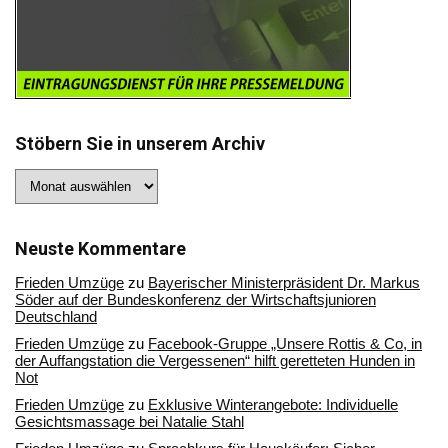
Stöbern Sie in unserem Archiv
Stöbern
Sie
in
unserem
Archiv
Neuste Kommentare
Frieden Umzüge
zu
Bayerischer Ministerpräsident Dr. Markus
Söder auf der Bundeskonferenz der Wirtschaftsjunioren
Deutschland
Frieden Umzüge
zu
Facebook-Gruppe „Unsere Rottis & Co, in
der Auffangstation die Vergessenen“ hilft geretteten Hunden in
Not
Frieden Umzüge
zu
Exklusive Winterangebote: Individuelle
Gesichtsmassage bei Natalie Stahl