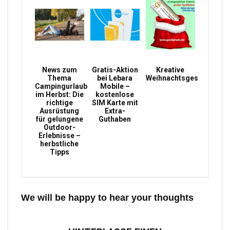
News zum
Gratis-Aktion
Kreative
Thema
bei Lebara
Weihnachtsgeschenke
Campingurlaub
Mobile –
im Herbst: Die
kostenlose
richtige
SIM Karte mit
Ausrüstung
Extra-
für gelungene
Guthaben
Outdoor-
Erlebnisse –
herbstliche
Tipps
We will be happy to hear your thoughts