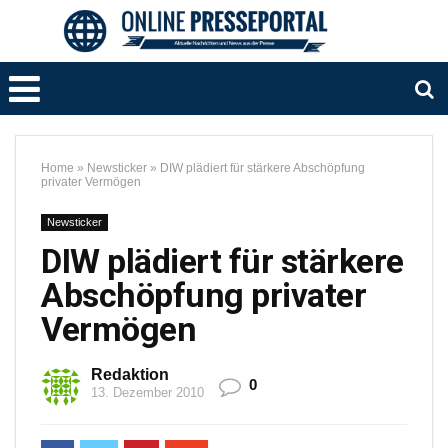
Home
»
Newsticker
»
DIW plädiert für stärkere Abschöpfung
privater Vermögen
Newsticker
DIW plädiert für stärkere
Abschöpfung privater
Vermögen
Redaktion
0
13. Dezember 2010