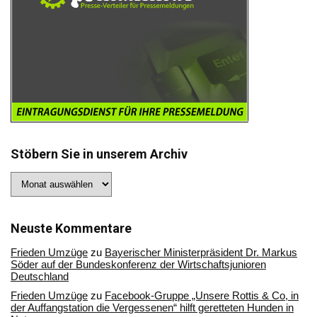
Stöbern Sie in unserem Archiv
Stöbern
Sie
in
unserem
Archiv
Neuste Kommentare
Frieden Umzüge
zu
Bayerischer Ministerpräsident Dr. Markus
Söder auf der Bundeskonferenz der Wirtschaftsjunioren
Deutschland
Frieden Umzüge
zu
Facebook-Gruppe „Unsere Rottis & Co, in
der Auffangstation die Vergessenen“ hilft geretteten Hunden in