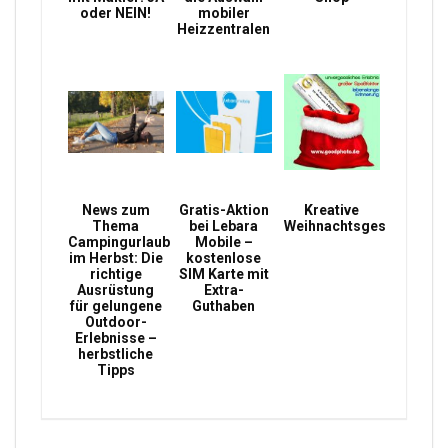
oder NEIN!
mobiler
Heizzentralen
News zum
Gratis-Aktion
Kreative
Thema
bei Lebara
Weihnachtsgeschenke
Campingurlaub
Mobile –
im Herbst: Die
kostenlose
richtige
SIM Karte mit
Ausrüstung
Extra-
für gelungene
Guthaben
Outdoor-
Erlebnisse –
herbstliche
Tipps