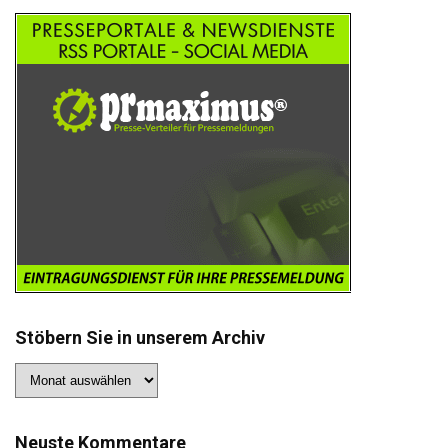
Stöbern Sie in unserem Archiv
Stöbern
Sie
in
unserem
Archiv
Neuste Kommentare