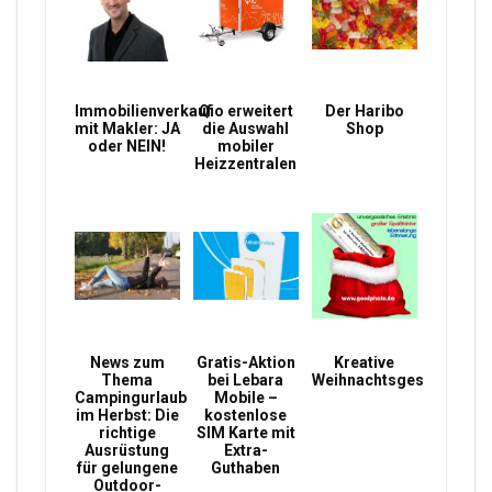
Immobilienverkauf
Qio erweitert
Der Haribo
mit Makler: JA
die Auswahl
Shop
oder NEIN!
mobiler
Heizzentralen
News zum
Gratis-Aktion
Kreative
Thema
bei Lebara
Weihnachtsgeschenke
Campingurlaub
Mobile –
im Herbst: Die
kostenlose
richtige
SIM Karte mit
Ausrüstung
Extra-
für gelungene
Guthaben
Outdoor-