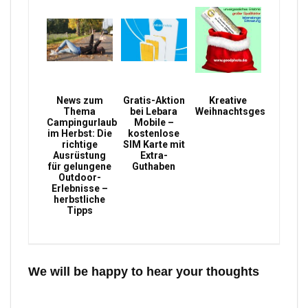
News zum
Gratis-Aktion
Kreative
Thema
bei Lebara
Weihnachtsgeschenke
Campingurlaub
Mobile –
im Herbst: Die
kostenlose
richtige
SIM Karte mit
Ausrüstung
Extra-
für gelungene
Guthaben
Outdoor-
Erlebnisse –
herbstliche
Tipps
We will be happy to hear your thoughts