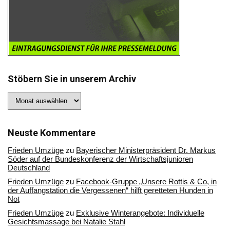
Stöbern Sie in unserem Archiv
Stöbern
Sie
in
unserem
Archiv
Neuste Kommentare
Frieden Umzüge
zu
Bayerischer Ministerpräsident Dr. Markus
Söder auf der Bundeskonferenz der Wirtschaftsjunioren
Deutschland
Frieden Umzüge
zu
Facebook-Gruppe „Unsere Rottis & Co, in
der Auffangstation die Vergessenen“ hilft geretteten Hunden in
Not
Frieden Umzüge
zu
Exklusive Winterangebote: Individuelle
Gesichtsmassage bei Natalie Stahl