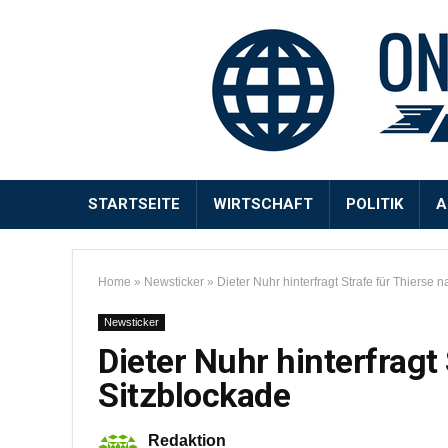
STARTSEITE
WIRTSCHAFT
POLITIK
A
Home
»
Newsticker
»
Dieter Nuhr hinterfragt Strafe für Thierse 
Newsticker
Dieter Nuhr hinterfragt
Sitzblockade
Redaktion