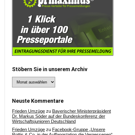
Stöbern Sie in unserem Archiv
Stöbern
Sie
in
unserem
Archiv
Neuste Kommentare
Frieden Umzüge
zu
Bayerischer Ministerpräsident
Dr. Markus Söder auf der Bundeskonferenz der
Wirtschaftsjunioren Deutschland
Frieden Umzüge
zu
Facebook-Gruppe „Unsere
Rottis & Co, in der Auffangstation die Vergessenen“