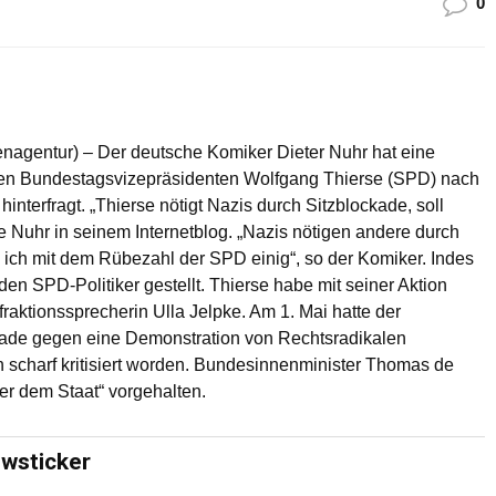
0
tenagentur) – Der deutsche Komiker Dieter Nuhr hat eine
 den Bundestagsvizepräsidenten Wolfgang Thierse (SPD) nach
interfragt. „Thierse nötigt Nazis durch Sitzblockade, soll
te Nuhr in seinem Internetblog. „Nazis nötigen andere durch
 ich mit dem Rübezahl der SPD einig“, so der Komiker. Indes
en SPD-Politiker gestellt. Thierse habe mit seiner Aktion
sfraktionssprecherin Ulla Jelpke. Am 1. Mai hatte der
kade gegen eine Demonstration von Rechtsradikalen
 scharf kritisiert worden. Bundesinnenminister Thomas de
r dem Staat“ vorgehalten.
ewsticker