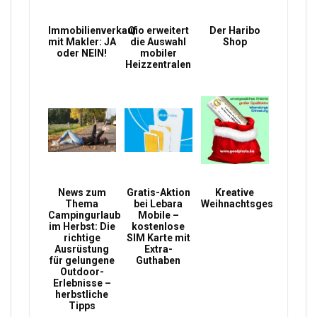
Immobilienverkauf
Qio erweitert
Der Haribo
mit Makler: JA
die Auswahl
Shop
oder NEIN!
mobiler
Heizzentralen
News zum
Gratis-Aktion
Kreative
Thema
bei Lebara
Weihnachtsgeschenke
Campingurlaub
Mobile –
im Herbst: Die
kostenlose
richtige
SIM Karte mit
Ausrüstung
Extra-
für gelungene
Guthaben
Outdoor-
Erlebnisse –
herbstliche
Tipps