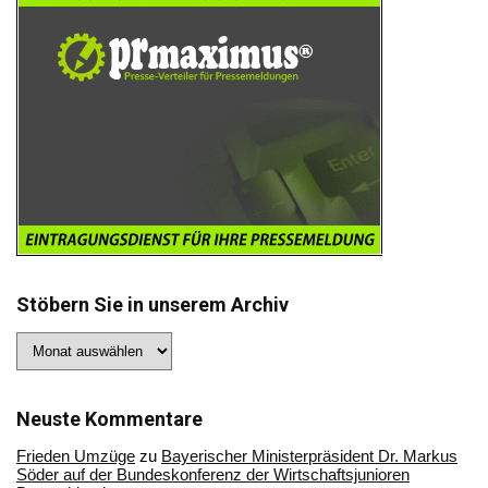
Stöbern Sie in unserem Archiv
Stöbern
Sie
in
unserem
Archiv
Neuste Kommentare
Frieden Umzüge
zu
Bayerischer Ministerpräsident Dr. Markus
Söder auf der Bundeskonferenz der Wirtschaftsjunioren