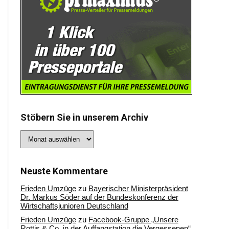
Stöbern Sie in unserem Archiv
Stöbern
Sie
in
unserem
Archiv
Neuste Kommentare
Frieden Umzüge
zu
Bayerischer Ministerpräsident
Dr. Markus Söder auf der Bundeskonferenz der
Wirtschaftsjunioren Deutschland
Frieden Umzüge
zu
Facebook-Gruppe „Unsere
Rottis & Co, in der Auffangstation die Vergessenen“