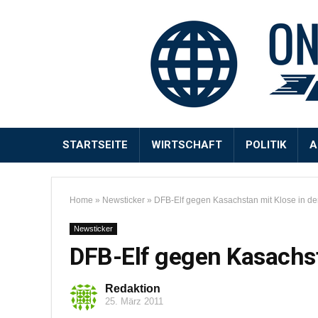
STARTSEITE
WIRTSCHAFT
POLITIK
A
Home
»
Newsticker
»
DFB-Elf gegen Kasachstan mit Klose in der 
Newsticker
DFB-Elf gegen Kasachsta
Redaktion
25. März 2011