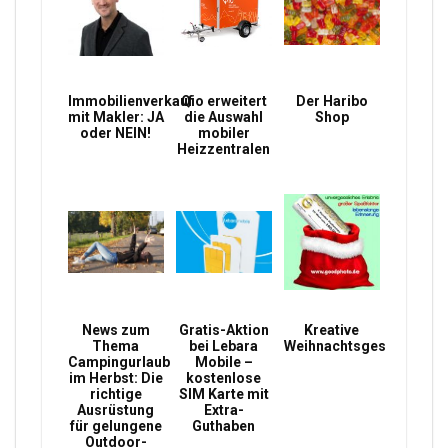
Immobilienverkauf
Qio erweitert
Der Haribo
mit Makler: JA
die Auswahl
Shop
oder NEIN!
mobiler
Heizzentralen
News zum
Gratis-Aktion
Kreative
Thema
bei Lebara
Weihnachtsgeschenke
Campingurlaub
Mobile –
im Herbst: Die
kostenlose
richtige
SIM Karte mit
Ausrüstung
Extra-
für gelungene
Guthaben
Outdoor-