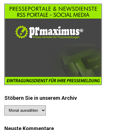
Stöbern Sie in unserem Archiv
Stöbern
Sie
in
unserem
Archiv
Neuste Kommentare