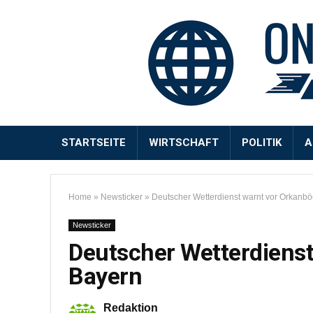
STARTSEITE
WIRTSCHAFT
POLITIK
A
Home
»
Newsticker
»
Deutscher Wetterdienst warnt vor Orkanbö
Newsticker
Deutscher Wetterdienst
Bayern
Redaktion