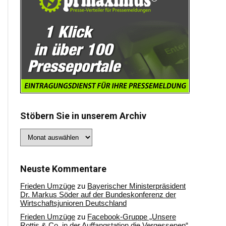
Stöbern Sie in unserem Archiv
Stöbern
Sie
in
unserem
Archiv
Neuste Kommentare
Frieden Umzüge
zu
Bayerischer Ministerpräsident
Dr. Markus Söder auf der Bundeskonferenz der
Wirtschaftsjunioren Deutschland
Frieden Umzüge
zu
Facebook-Gruppe „Unsere
Rottis & Co, in der Auffangstation die Vergessenen“