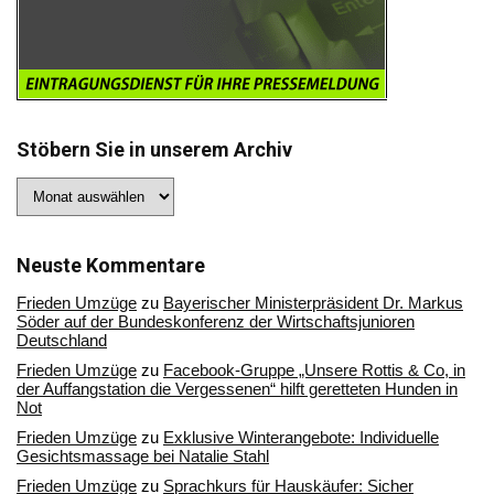
Stöbern Sie in unserem Archiv
Stöbern
Sie
in
unserem
Archiv
Neuste Kommentare
Frieden Umzüge
zu
Bayerischer Ministerpräsident Dr. Markus
Söder auf der Bundeskonferenz der Wirtschaftsjunioren
Deutschland
Frieden Umzüge
zu
Facebook-Gruppe „Unsere Rottis & Co, in
der Auffangstation die Vergessenen“ hilft geretteten Hunden in
Not
Frieden Umzüge
zu
Exklusive Winterangebote: Individuelle
Gesichtsmassage bei Natalie Stahl
Frieden Umzüge
zu
Sprachkurs für Hauskäufer: Sicher