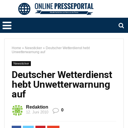
Home
»
Newsticker
»
Deutscher Wetterdienst hebt
Unwetterwarnung auf
Newsticker
Deutscher Wetterdienst
hebt Unwetterwarnung
auf
Redaktion
0
12. Juni 2010