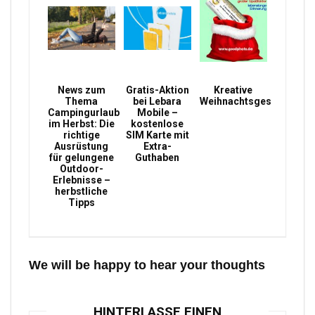
News zum
Gratis-Aktion
Kreative
Thema
bei Lebara
Weihnachtsgeschenke
Campingurlaub
Mobile –
im Herbst: Die
kostenlose
richtige
SIM Karte mit
Ausrüstung
Extra-
für gelungene
Guthaben
Outdoor-
Erlebnisse –
herbstliche
Tipps
We will be happy to hear your thoughts
HINTERLASSE EINEN