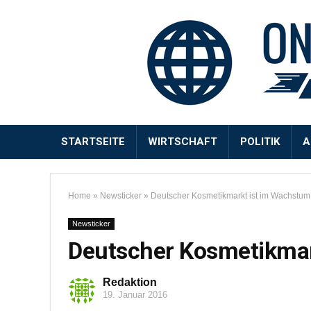
STARTSEITE
WIRTSCHAFT
POLITIK
A
Home
»
Newsticker
»
Deutscher Kosmetikmarkt ist im Wachstum
Newsticker
Deutscher Kosmetikmar
Redaktion
19. Januar 2016