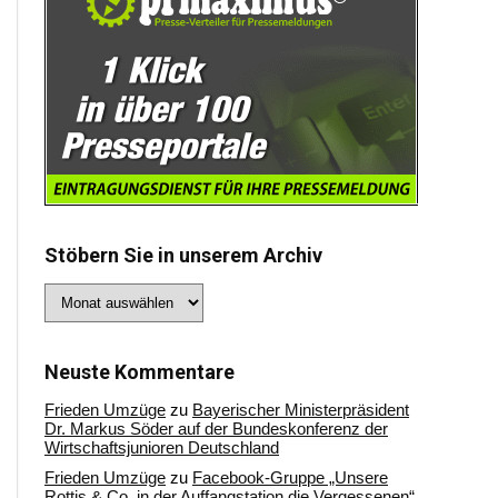
Stöbern Sie in unserem Archiv
Stöbern
Sie
in
unserem
Archiv
Neuste Kommentare
Frieden Umzüge
zu
Bayerischer Ministerpräsident
Dr. Markus Söder auf der Bundeskonferenz der
Wirtschaftsjunioren Deutschland
Frieden Umzüge
zu
Facebook-Gruppe „Unsere
Rottis & Co, in der Auffangstation die Vergessenen“