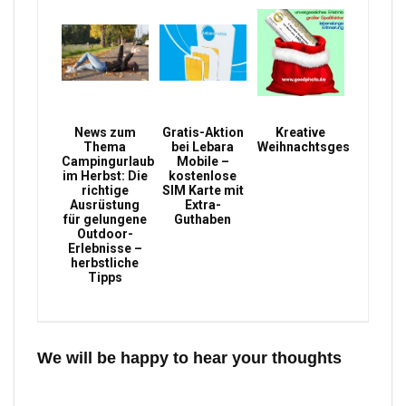
News zum
Gratis-Aktion
Kreative
Thema
bei Lebara
Weihnachtsgeschenke
Campingurlaub
Mobile –
im Herbst: Die
kostenlose
richtige
SIM Karte mit
Ausrüstung
Extra-
für gelungene
Guthaben
Outdoor-
Erlebnisse –
herbstliche
Tipps
We will be happy to hear your thoughts