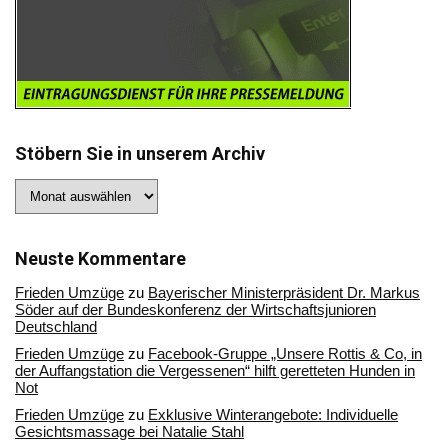
Stöbern Sie in unserem Archiv
Stöbern
Sie
in
unserem
Archiv
Neuste Kommentare
Frieden Umzüge
zu
Bayerischer Ministerpräsident Dr. Markus
Söder auf der Bundeskonferenz der Wirtschaftsjunioren
Deutschland
Frieden Umzüge
zu
Facebook-Gruppe „Unsere Rottis & Co, in
der Auffangstation die Vergessenen“ hilft geretteten Hunden in
Not
Frieden Umzüge
zu
Exklusive Winterangebote: Individuelle
Gesichtsmassage bei Natalie Stahl