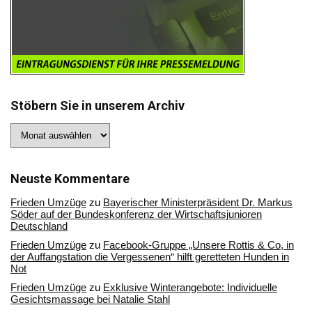
Stöbern Sie in unserem Archiv
Stöbern
Sie
in
unserem
Archiv
Neuste Kommentare
Frieden Umzüge
zu
Bayerischer Ministerpräsident Dr. Markus
Söder auf der Bundeskonferenz der Wirtschaftsjunioren
Deutschland
Frieden Umzüge
zu
Facebook-Gruppe „Unsere Rottis & Co, in
der Auffangstation die Vergessenen“ hilft geretteten Hunden in
Not
Frieden Umzüge
zu
Exklusive Winterangebote: Individuelle
Gesichtsmassage bei Natalie Stahl