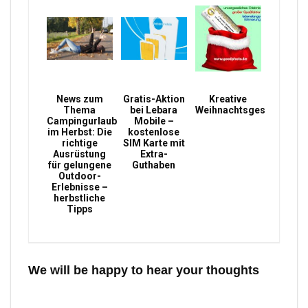
News zum
Gratis-Aktion
Kreative
Thema
bei Lebara
Weihnachtsgeschenke
Campingurlaub
Mobile –
im Herbst: Die
kostenlose
richtige
SIM Karte mit
Ausrüstung
Extra-
für gelungene
Guthaben
Outdoor-
Erlebnisse –
herbstliche
Tipps
We will be happy to hear your thoughts