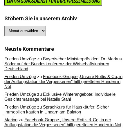
Stöbern Sie in unserem Archiv
Stöbern
Sie
in
unserem
Archiv
Neuste Kommentare
Frieden Umzüge
zu
Bayerischer Ministerpräsident Dr. Markus
Söder auf der Bundeskonferenz der Wirtschaftsjunioren
Deutschland
Frieden Umzüge
zu
Facebook-Gruppe „Unsere Rottis & Co, in
der Auffangstation die Vergessenen“ hilft geretteten Hunden in
Not
Frieden Umzüge
zu
Exklusive Winterangebote: Individuelle
Gesichtsmassage bei Natalie Stahl
Frieden Umzüge
zu
Sprachkurs für Hauskäufer: Sicher
Immobilien kaufen in Ungarn am Balaton
Marion
zu
Facebook-Gruppe „Unsere Rottis & Co, in der
Auffangstation die Vergessenen“ hilft geretteten Hunden in Not