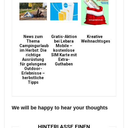
News zum
Gratis-Aktion
Kreative
Thema
bei Lebara
Weihnachtsgeschenke
Campingurlaub
Mobile –
im Herbst: Die
kostenlose
richtige
SIM Karte mit
Ausrüstung
Extra-
für gelungene
Guthaben
Outdoor-
Erlebnisse –
herbstliche
Tipps
We will be happy to hear your thoughts
HINTERLASSE EINEN