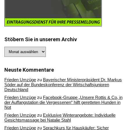
Stöbern Sie in unserem Archiv
Stöbern
Sie
in
unserem
Archiv
Neuste Kommentare
Frieden Umzüge
zu
Bayerischer Ministerpräsident Dr. Markus
Söder auf der Bundeskonferenz der Wirtschaftsjunioren
Deutschland
Frieden Umzüge
zu
Facebook-Gruppe „Unsere Rottis & Co, in
der Auffangstation die Vergessenen“ hilft geretteten Hunden in
Not
Frieden Umzüge
zu
Exklusive Winterangebote: Individuelle
Gesichtsmassage bei Natalie Stahl
Frieden Umzüge
zu
Sprachkurs für Hauskäufer: Sicher