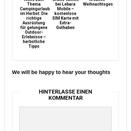
Thema
bei Lebara
Weihnachtsgeschenke
Campingurlaub
Mobile –
im Herbst: Die
kostenlose
richtige
SIM Karte mit
Ausrüstung
Extra-
für gelungene
Guthaben
Outdoor-
Erlebnisse –
herbstliche
Tipps
We will be happy to hear your thoughts
HINTERLASSE EINEN
KOMMENTAR