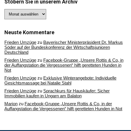
Stöbern Sie in unserem Archiv
Stöbern
Sie
in
unserem
Archiv
Neuste Kommentare
Frieden Umzüge
zu
Bayerischer Ministerpräsident Dr. Markus
Söder auf der Bundeskonferenz der Wirtschaftsjunioren
Deutschland
Frieden Umzüge
zu
Facebook-Gruppe „Unsere Rottis & Co, in
der Auffangstation die Vergessenen“ hilft geretteten Hunden in
Not
Frieden Umzüge
zu
Exklusive Winterangebote: Individuelle
Gesichtsmassage bei Natalie Stahl
Frieden Umzüge
zu
Sprachkurs für Hauskäufer: Sicher
Immobilien kaufen in Ungarn am Balaton
Marion
zu
Facebook-Gruppe „Unsere Rottis & Co, in der
Auffangstation die Vergessenen“ hilft geretteten Hunden in Not