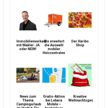
Immobilienverkauf
Qio erweitert
Der Haribo
mit Makler: JA
die Auswahl
Shop
oder NEIN!
mobiler
Heizzentralen
News zum
Gratis-Aktion
Kreative
Thema
bei Lebara
Weihnachtsgeschenke
Campingurlaub
Mobile –