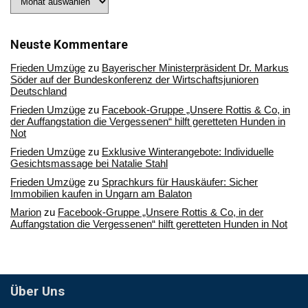
Sie
in
unserem
Archiv
Neuste Kommentare
Frieden Umzüge
zu
Bayerischer Ministerpräsident Dr. Markus
Söder auf der Bundeskonferenz der Wirtschaftsjunioren
Deutschland
Frieden Umzüge
zu
Facebook-Gruppe „Unsere Rottis & Co, in
der Auffangstation die Vergessenen“ hilft geretteten Hunden in
Not
Frieden Umzüge
zu
Exklusive Winterangebote: Individuelle
Gesichtsmassage bei Natalie Stahl
Frieden Umzüge
zu
Sprachkurs für Hauskäufer: Sicher
Immobilien kaufen in Ungarn am Balaton
Marion
zu
Facebook-Gruppe „Unsere Rottis & Co, in der
Auffangstation die Vergessenen“ hilft geretteten Hunden in Not
Über Uns