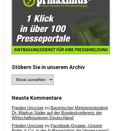
Stöbern Sie in unserem Archiv
Stöbern
Sie
in
unserem
Archiv
Neuste Kommentare
Frieden Umzüge
zu
Bayerischer Ministerpräsident
Dr. Markus Söder auf der Bundeskonferenz der
Wirtschaftsjunioren Deutschland
Frieden Umzüge
zu
Facebook-Gruppe „Unsere
Rottis & Co, in der Auffangstation die Vergessenen“