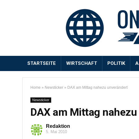
STARTSEITE
WIRTSCHAFT
POLITIK
A
Home
»
Newsticker
»
DAX am Mittag nahezu unverändert
Newsticker
DAX am Mittag nahezu 
Redaktion
5. Mai 2010