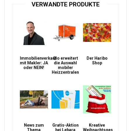
VERWANDTE PRODUKTE
Immobilienverkauf
Qio erweitert
Der Haribo
mit Makler: JA
die Auswahl
Shop
oder NEIN!
mobiler
Heizzentralen
News zum
Gratis-Aktion
Kreative
Thema
bei Lebara
Weihnachtsgeschenke