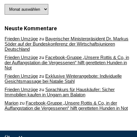
Stöbern
Sie
in
unserem
Archiv
Neuste Kommentare
Frieden Umzüge
zu
Bayerischer Ministerpräsident Dr. Markus
Söder auf der Bundeskonferenz der Wirtschaftsjunioren
Deutschland
Frieden Umzüge
zu
Facebook-Gruppe „Unsere Rottis & Co, in
der Auffangstation die Vergessenen“ hilft geretteten Hunden in
Not
Frieden Umzüge
zu
Exklusive Winterangebote: Individuelle
Gesichtsmassage bei Natalie Stahl
Frieden Umzüge
zu
Sprachkurs für Hauskäufer: Sicher
Immobilien kaufen in Ungarn am Balaton
Marion
zu
Facebook-Gruppe „Unsere Rottis & Co, in der
Auffangstation die Vergessenen“ hilft geretteten Hunden in Not