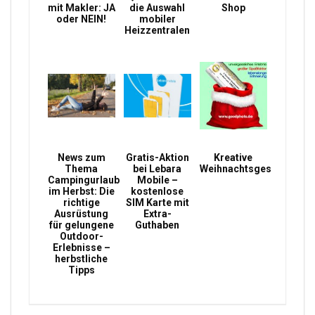
mit Makler: JA
die Auswahl
Shop
oder NEIN!
mobiler
Heizzentralen
News zum
Gratis-Aktion
Kreative
Thema
bei Lebara
Weihnachtsgeschenke
Campingurlaub
Mobile –
im Herbst: Die
kostenlose
richtige
SIM Karte mit
Ausrüstung
Extra-
für gelungene
Guthaben
Outdoor-
Erlebnisse –
herbstliche
Tipps