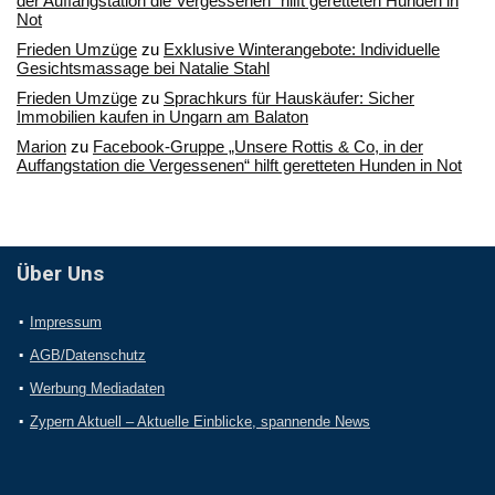
der Auffangstation die Vergessenen“ hilft geretteten Hunden in
Not
Frieden Umzüge
zu
Exklusive Winterangebote: Individuelle
Gesichtsmassage bei Natalie Stahl
Frieden Umzüge
zu
Sprachkurs für Hauskäufer: Sicher
Immobilien kaufen in Ungarn am Balaton
Marion
zu
Facebook-Gruppe „Unsere Rottis & Co, in der
Auffangstation die Vergessenen“ hilft geretteten Hunden in Not
Über Uns
Impressum
AGB/Datenschutz
Werbung Mediadaten
Zypern Aktuell – Aktuelle Einblicke, spannende News