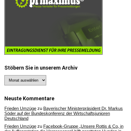
Stöbern Sie in unserem Archiv
Stöbern
Sie
in
unserem
Archiv
Neuste Kommentare
Frieden Umzüge
zu
Bayerischer Ministerpräsident Dr. Markus
Söder auf der Bundeskonferenz der Wirtschaftsjunioren
Deutschland
Frieden Umzüge
zu
Facebook-Gruppe „Unsere Rottis & Co, in