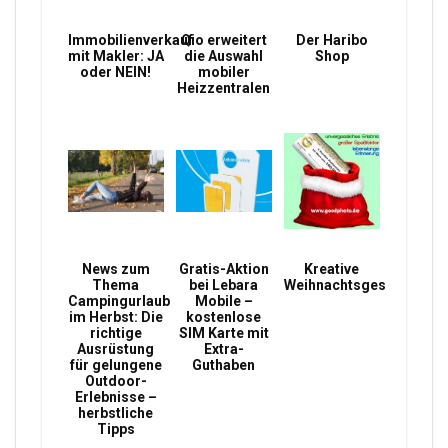
Immobilienverkauf
Qio erweitert
Der Haribo
mit Makler: JA
die Auswahl
Shop
oder NEIN!
mobiler
Heizzentralen
News zum
Gratis-Aktion
Kreative
Thema
bei Lebara
Weihnachtsgeschenke
Campingurlaub
Mobile –
im Herbst: Die
kostenlose
richtige
SIM Karte mit
Ausrüstung
Extra-
für gelungene
Guthaben
Outdoor-
Erlebnisse –
herbstliche
Tipps