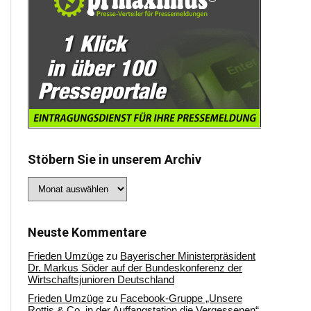
Stöbern Sie in unserem Archiv
Stöbern
Sie
in
unserem
Archiv
Neuste Kommentare
Frieden Umzüge
zu
Bayerischer Ministerpräsident
Dr. Markus Söder auf der Bundeskonferenz der
Wirtschaftsjunioren Deutschland
Frieden Umzüge
zu
Facebook-Gruppe „Unsere
Rottis & Co, in der Auffangstation die Vergessenen“