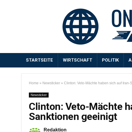
STARTSEITE
WIRTSCHAFT
POLITIK
A
Home
»
Newsticker
»
Clinton: Veto-Mächte haben sich auf Iran-
Newsticker
Clinton: Veto-Mächte ha
Sanktionen geeinigt
Redaktion