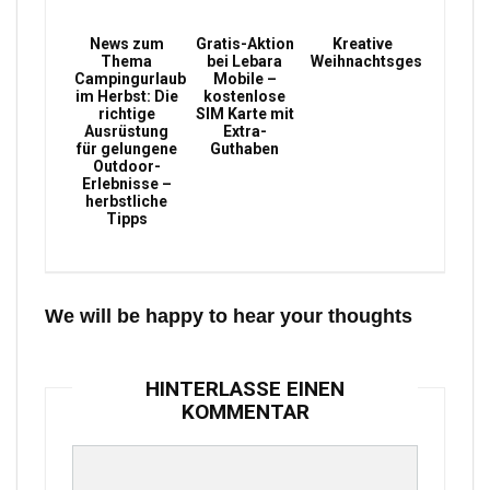
News zum
Gratis-Aktion
Kreative
Thema
bei Lebara
Weihnachtsgeschenke
Campingurlaub
Mobile –
im Herbst: Die
kostenlose
richtige
SIM Karte mit
Ausrüstung
Extra-
für gelungene
Guthaben
Outdoor-
Erlebnisse –
herbstliche
Tipps
We will be happy to hear your thoughts
HINTERLASSE EINEN
KOMMENTAR