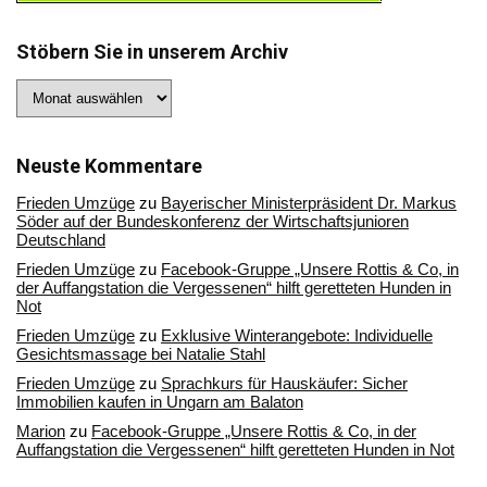
Stöbern Sie in unserem Archiv
Stöbern
Sie
in
unserem
Archiv
Neuste Kommentare
Frieden Umzüge
zu
Bayerischer Ministerpräsident Dr. Markus
Söder auf der Bundeskonferenz der Wirtschaftsjunioren
Deutschland
Frieden Umzüge
zu
Facebook-Gruppe „Unsere Rottis & Co, in
der Auffangstation die Vergessenen“ hilft geretteten Hunden in
Not
Frieden Umzüge
zu
Exklusive Winterangebote: Individuelle
Gesichtsmassage bei Natalie Stahl
Frieden Umzüge
zu
Sprachkurs für Hauskäufer: Sicher
Immobilien kaufen in Ungarn am Balaton
Marion
zu
Facebook-Gruppe „Unsere Rottis & Co, in der
Auffangstation die Vergessenen“ hilft geretteten Hunden in Not