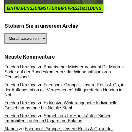
Stöbern Sie in unserem Archiv
Stöbern
Sie
in
unserem
Archiv
Neuste Kommentare
Frieden Umzüge
zu
Bayerischer Ministerpräsident Dr. Markus
Söder auf der Bundeskonferenz der Wirtschaftsjunioren
Deutschland
Frieden Umzüge
zu
Facebook-Gruppe „Unsere Rottis & Co, in
der Auffangstation die Vergessenen“ hilft geretteten Hunden in
Not
Frieden Umzüge
zu
Exklusive Winterangebote: Individuelle
Gesichtsmassage bei Natalie Stahl
Frieden Umzüge
zu
Sprachkurs für Hauskäufer: Sicher
Immobilien kaufen in Ungarn am Balaton
Marion
zu
Facebook-Gruppe „Unsere Rottis & Co, in der