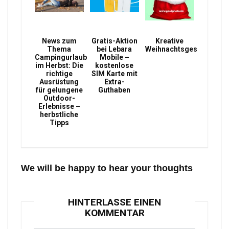
News zum
Gratis-Aktion
Kreative
Thema
bei Lebara
Weihnachtsgeschenke
Campingurlaub
Mobile –
im Herbst: Die
kostenlose
richtige
SIM Karte mit
Ausrüstung
Extra-
für gelungene
Guthaben
Outdoor-
Erlebnisse –
herbstliche
Tipps
We will be happy to hear your thoughts
HINTERLASSE EINEN
KOMMENTAR