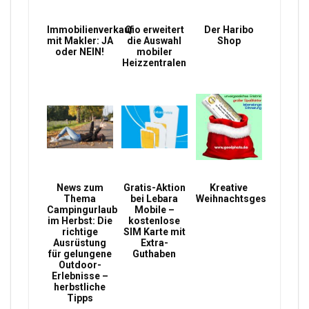
Immobilienverkauf
Qio erweitert
Der Haribo
mit Makler: JA
die Auswahl
Shop
oder NEIN!
mobiler
Heizzentralen
News zum
Gratis-Aktion
Kreative
Thema
bei Lebara
Weihnachtsgeschenke
Campingurlaub
Mobile –
im Herbst: Die
kostenlose
richtige
SIM Karte mit
Ausrüstung
Extra-
für gelungene
Guthaben
Outdoor-
Erlebnisse –
herbstliche
Tipps