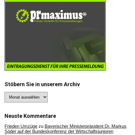
Stöbern Sie in unserem Archiv
Stöbern
Sie
in
unserem
Archiv
Neuste Kommentare
Frieden Umzüge
zu
Bayerischer Ministerpräsident Dr. Markus
Söder auf der Bundeskonferenz der Wirtschaftsjunioren