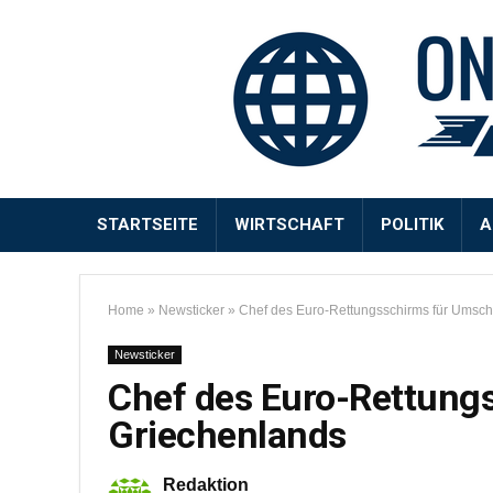
STARTSEITE
WIRTSCHAFT
POLITIK
A
Home
»
Newsticker
»
Chef des Euro-Rettungsschirms für Umsc
Newsticker
Chef des Euro-Rettung
Griechenlands
Redaktion