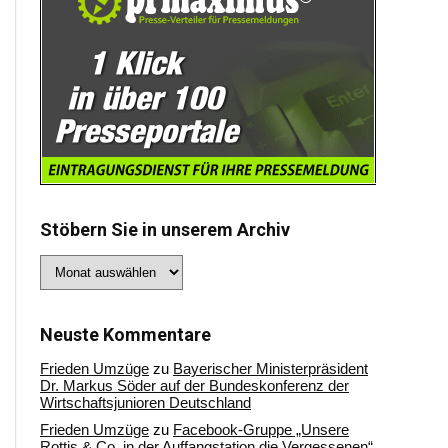
Stöbern Sie in unserem Archiv
Stöbern
Sie
in
unserem
Archiv
Neuste Kommentare
Frieden Umzüge
zu
Bayerischer Ministerpräsident
Dr. Markus Söder auf der Bundeskonferenz der
Wirtschaftsjunioren Deutschland
Frieden Umzüge
zu
Facebook-Gruppe „Unsere
Rottis & Co, in der Auffangstation die Vergessenen“