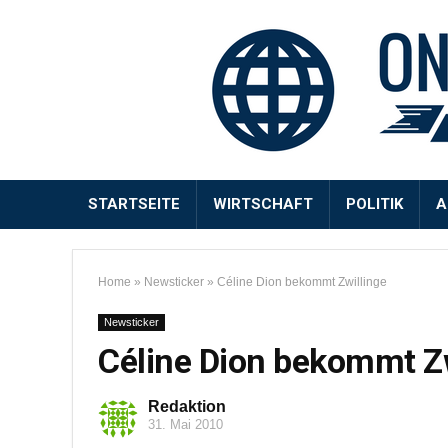
STARTSEITE
WIRTSCHAFT
POLITIK
A
Home
»
Newsticker
»
Céline Dion bekommt Zwillinge
Newsticker
Céline Dion bekommt Zw
Redaktion
31. Mai 2010