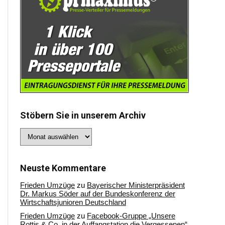
Stöbern Sie in unserem Archiv
Stöbern
Sie
in
unserem
Archiv
Neuste Kommentare
Frieden Umzüge
zu
Bayerischer Ministerpräsident
Dr. Markus Söder auf der Bundeskonferenz der
Wirtschaftsjunioren Deutschland
Frieden Umzüge
zu
Facebook-Gruppe „Unsere
Rottis & Co, in der Auffangstation die Vergessenen“