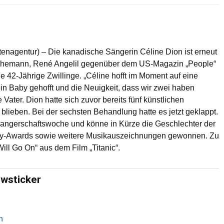
tenagentur) – Die kanadische Sängerin Céline Dion ist erneut
Ehemann, René Angelil gegenüber dem US-Magazin „People“
die 42-Jährige Zwillinge. „Céline hofft im Moment auf eine
in Baby gehofft und die Neuigkeit, dass wir zwei haben
 Vater. Dion hatte sich zuvor bereits fünf künstlichen
 blieben. Bei der sechsten Behandlung hatte es jetzt geklappt.
hwangerschaftswoche und könne in Kürze die Geschlechter der
mmy-Awards sowie weitere Musikauszeichnungen gewonnen. Zu
ill Go On“ aus dem Film „Titanic“.
ewsticker
n