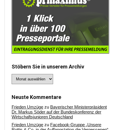
Stöbern Sie in unserem Archiv
Stöbern
Sie
in
unserem
Archiv
Neuste Kommentare
Frieden Umzüge
zu
Bayerischer Ministerpräsident
Dr. Markus Söder auf der Bundeskonferenz der
Wirtschaftsjunioren Deutschland
Frieden Umzüge
zu
Facebook-Gruppe „Unsere
Rottis & Co, in der Auffangstation die Vergessenen“