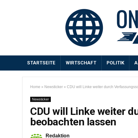
STARTSEITE
WIRTSCHAFT
POLITIK
A
Home
»
Newsticker
»
CDU will Linke weiter durch Verfassungss
Newsticker
CDU will Linke weiter 
beobachten lassen
Redaktion