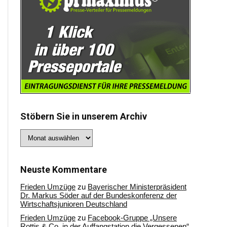
Stöbern Sie in unserem Archiv
Stöbern
Sie
in
unserem
Archiv
Neuste Kommentare
Frieden Umzüge
zu
Bayerischer Ministerpräsident
Dr. Markus Söder auf der Bundeskonferenz der
Wirtschaftsjunioren Deutschland
Frieden Umzüge
zu
Facebook-Gruppe „Unsere
Rottis & Co, in der Auffangstation die Vergessenen“