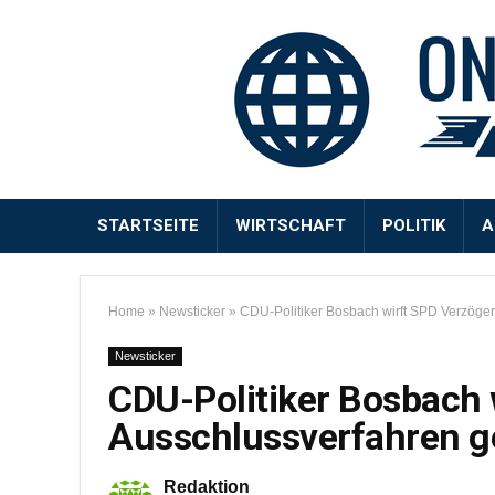
STARTSEITE
WIRTSCHAFT
POLITIK
A
Home
»
Newsticker
»
CDU-Politiker Bosbach wirft SPD Verzöger
Newsticker
CDU-Politiker Bosbach 
Ausschlussverfahren g
Redaktion