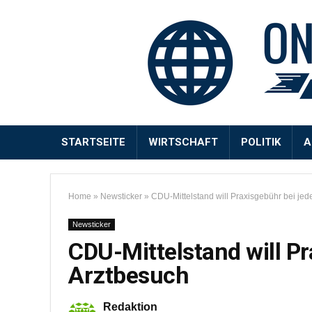
STARTSEITE
WIRTSCHAFT
POLITIK
A
Home
»
Newsticker
»
CDU-Mittelstand will Praxisgebühr bei je
Newsticker
CDU-Mittelstand will P
Arztbesuch
Redaktion