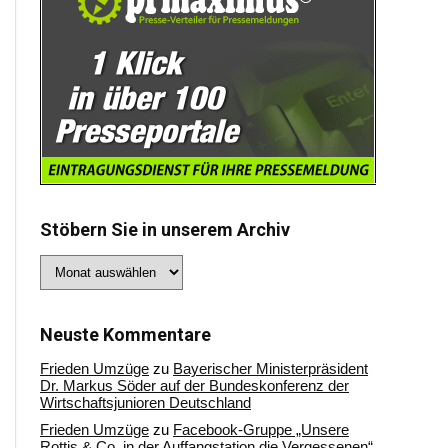
Stöbern Sie in unserem Archiv
Stöbern
Sie
in
unserem
Archiv
Neuste Kommentare
Frieden Umzüge
zu
Bayerischer Ministerpräsident
Dr. Markus Söder auf der Bundeskonferenz der
Wirtschaftsjunioren Deutschland
Frieden Umzüge
zu
Facebook-Gruppe „Unsere
Rottis & Co, in der Auffangstation die Vergessenen“