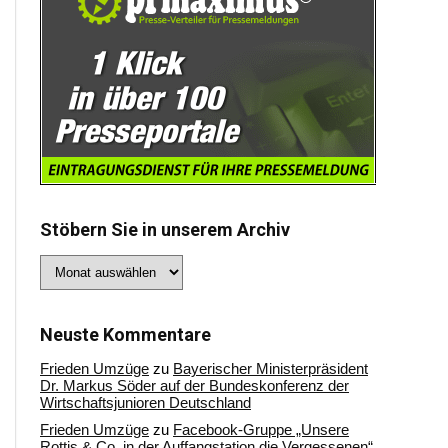
Stöbern Sie in unserem Archiv
Stöbern
Sie
in
unserem
Archiv
Neuste Kommentare
Frieden Umzüge
zu
Bayerischer Ministerpräsident
Dr. Markus Söder auf der Bundeskonferenz der
Wirtschaftsjunioren Deutschland
Frieden Umzüge
zu
Facebook-Gruppe „Unsere
Rottis & Co, in der Auffangstation die Vergessenen“