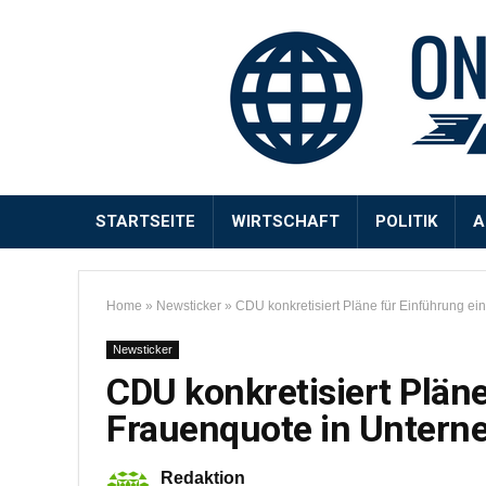
STARTSEITE
WIRTSCHAFT
POLITIK
A
Home
»
Newsticker
»
CDU konkretisiert Pläne für Einführung e
Newsticker
CDU konkretisiert Pläne
Frauenquote in Unter
Redaktion