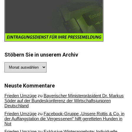
Stöbern Sie in unserem Archiv
Stöbern
Sie
in
unserem
Archiv
Neuste Kommentare
Frieden Umzüge
zu
Bayerischer Ministerpräsident Dr. Markus
Söder auf der Bundeskonferenz der Wirtschaftsjunioren
Deutschland
Frieden Umzüge
zu
Facebook-Gruppe „Unsere Rottis & Co, in
der Auffangstation die Vergessenen“ hilft geretteten Hunden in
Not
Frieden Umzüge
zu
Exklusive Winterangebote: Individuelle