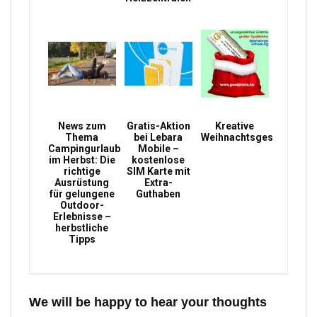
News zum
Gratis-Aktion
Kreative
Thema
bei Lebara
Weihnachtsgeschenke
Campingurlaub
Mobile –
im Herbst: Die
kostenlose
richtige
SIM Karte mit
Ausrüstung
Extra-
für gelungene
Guthaben
Outdoor-
Erlebnisse –
herbstliche
Tipps
We will be happy to hear your thoughts