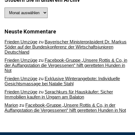
Stöbern
Sie
in
unserem
Archiv
Neuste Kommentare
Frieden Umzüge
zu
Bayerischer Ministerpräsident Dr. Markus
Söder auf der Bundeskonferenz der Wirtschaftsjunioren
Deutschland
Frieden Umzüge
zu
Facebook-Gruppe „Unsere Rottis & Co, in
der Auffangstation die Vergessenen“ hilft geretteten Hunden in
Not
Frieden Umzüge
zu
Exklusive Winterangebote: Individuelle
Gesichtsmassage bei Natalie Stahl
Frieden Umzüge
zu
Sprachkurs für Hauskäufer: Sicher
Immobilien kaufen in Ungarn am Balaton
Marion
zu
Facebook-Gruppe „Unsere Rottis & Co, in der
Auffangstation die Vergessenen“ hilft geretteten Hunden in Not