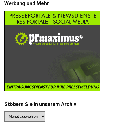
Werbung und Mehr
Stöbern Sie in unserem Archiv
Stöbern
Sie
in
unserem