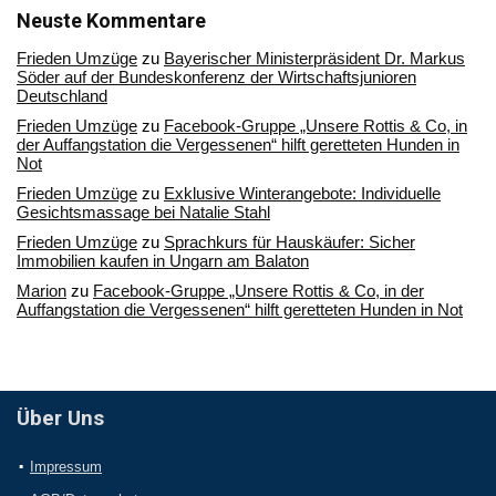
Archiv
Neuste Kommentare
Frieden Umzüge
zu
Bayerischer Ministerpräsident Dr. Markus
Söder auf der Bundeskonferenz der Wirtschaftsjunioren
Deutschland
Frieden Umzüge
zu
Facebook-Gruppe „Unsere Rottis & Co, in
der Auffangstation die Vergessenen“ hilft geretteten Hunden in
Not
Frieden Umzüge
zu
Exklusive Winterangebote: Individuelle
Gesichtsmassage bei Natalie Stahl
Frieden Umzüge
zu
Sprachkurs für Hauskäufer: Sicher
Immobilien kaufen in Ungarn am Balaton
Marion
zu
Facebook-Gruppe „Unsere Rottis & Co, in der
Auffangstation die Vergessenen“ hilft geretteten Hunden in Not
Über Uns
Impressum