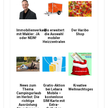
Immobilienverkauf
Qio erweitert
Der Haribo
mit Makler: JA
die Auswahl
Shop
oder NEIN!
mobiler
Heizzentralen
News zum
Gratis-Aktion
Kreative
Thema
bei Lebara
Weihnachtsgeschenke
Campingurlaub
Mobile –
im Herbst: Die
kostenlose
richtige
SIM Karte mit
Ausrüstung
Extra-