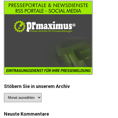
Stöbern Sie in unserem Archiv
Stöbern
Sie
in
unserem
Archiv
Neuste Kommentare