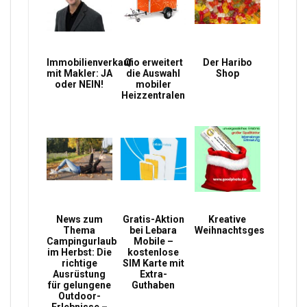
Immobilienverkauf
Qio erweitert
Der Haribo
mit Makler: JA
die Auswahl
Shop
oder NEIN!
mobiler
Heizzentralen
News zum
Gratis-Aktion
Kreative
Thema
bei Lebara
Weihnachtsgeschenke
Campingurlaub
Mobile –
im Herbst: Die
kostenlose
richtige
SIM Karte mit
Ausrüstung
Extra-
für gelungene
Guthaben
Outdoor-